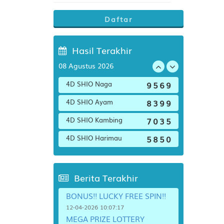
Daftar
Hasil Terakhir
08 Agustus 2026
4D SHIO Naga
9
5
6
9
4D SHIO Ayam
8
3
9
9
Lens vs Auxerre
i
22/08 22:15PM
4D SHIO Kambing
7
0
3
5
H
Lens
4D SHIO Harimau
5
8
5
0
W
Auxerre
-1.00
HDP
1.00
1.07
Odds
-1.23
Berita Terakhir
PLAY
BONUS!! LUCKY FREE SPIN!!
12-04-2026 10:07:17
Nottingh... vs Leeds Un...
i
22/08 22:00PM
MEGA PRIZE LOTTERY