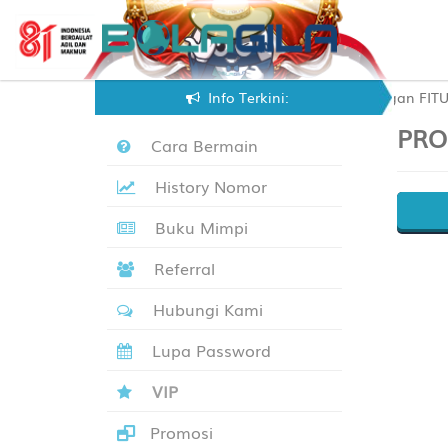
rkan sistem DEPOSIT YANG SEMAKIN MUDAH Dengan FITUR Terbaru, D
Info Terkini:
PRO
Cara Bermain
History Nomor
Buku Mimpi
Referral
Hubungi Kami
Lupa Password
VIP
Promosi