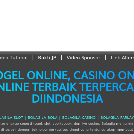
|
|
|
deo Tutorial
Bukti JP
Video Sponsor
Link Alter
OGEL ONLINE, CASINO ON
NLINE TERBAIK TERPERC
DIINDONESIA
LAGILA SLOT |
BOLAGILA BOLA |
BOLAGILA CASINO |
BOLAGILA PARLAY
 terlengkap seperti togel, slot, sportsbook, dan live casino. Bolagila menja
k di server dengan teknologi berkualitas tinggi yang tentunya akan membu