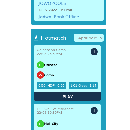
JOWOPOOLS
H
Nottingham Forest
18-07-2022 14:44:58
Jadwal Bank Offline
W
Leeds United
18-07-2022 14:44:57
0.25
HDP
-0.25
1.00
Odds
-1.13
Info Togel Diskon Jam Tutup
Hotmatch
18-07-2022 14:44:56
PLAY
Udinese vs Como
i
22/08 23:30PM
H
Udinese
W
Como
0.50
HDP
-0.50
1.01
Odds
-1.14
PLAY
Hull Cit... vs Manchest...
i
22/08 19:30PM
H
Hull City