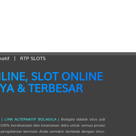
|
natif
RTP SLOTS
LINE, SLOT ONLINE
AYA & TERBESAR
 |
LINK ALTERNATIF BOLAGILA |
Bolagila adalah situs judi
min 100% kerahasiaan dan keamanan data untuk semua privasi
at pengalaman bermain Anda semakin berbeda dengan situs-